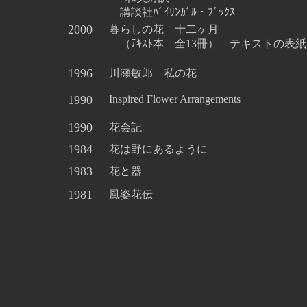
講談社ﾊﾞｲﾘﾝｶﾞﾙ・ﾌﾞｯｸｽ
2000
暮らしの花 十二ヶ月
（ﾃｷｽﾄ本 全13冊）
テキストの表紙
1996
川瀬敏郎 私の花
1990
Inspired Flower Arrangements
1990
花会記
1984
花は野にあるように
1983
花と器
1981
風姿花伝