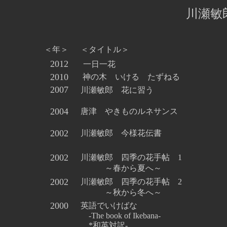
川瀬敏
＜年＞
＜タイトル＞
2012
一日一花
2010
神の木 いける たずねる
2007
川瀬敏郎 花に習う
2004
唐津 やきものルネサンス
2002
川瀬敏郎 今様花伝書
2002
川瀬敏郎 四季の花手帖 1
～春から夏へ～
2002
川瀬敏郎 四季の花手帖 2
～秋から冬へ～
2000
英語でいけばな
-The book of Ikebana-
*和英対訳-